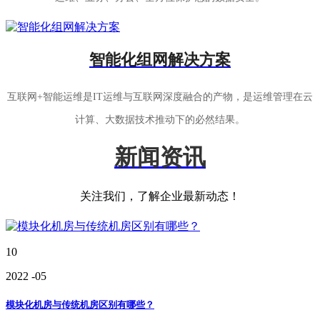
智能化组网解决方案
互联网+智能运维是IT运维与互联网深度融合的产物，是运维管理在云
计算、大数据技术推动下的必然结果。
新闻资讯
关注我们，了解企业最新动态！
10
2022
-05
模块化机房与传统机房区别有哪些？