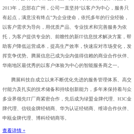
2013年，总部在广州，公司一直坚持“以客户为中心，服务只
有起点，满意没有终点”为企业使命，依托多年的行业经验，
以客户需求为导向，用优质产品、专业技术和完善服务为依
托，为客户提供专业的、前瞻性的新IT信息技术解决方案，帮
助客户降低运营成本，提高生产效率，快速应对市场变化，发
挥竞争优势。腾展信息已成为业内值得信赖的商业合作伙伴、
华南地区最优秀的以客户体验为中心的智能服务商之一。
腾展科技自成立以来不断优化先进的服务管理体系、高交
付能力及扎实的技术储备和持续创新能力，多年来保持着与众
多业界领先IT厂商紧密合作，先后成为绿盟金牌代理、H3C金
牌代理、信锐金牌经销商、华为认证经销商、维谛合作伙伴、
申瓯金牌代理、博科经销商等。
查看详情 +