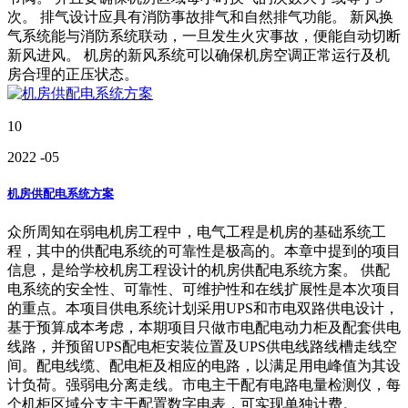
次。 排气设计应具有消防事故排气和自然排气功能。 新风换
气系统能与消防系统联动，一旦发生火灾事故，便能自动切断
新风进风。 机房的新风系统可以确保机房空调正常运行及机
房合理的正压状态。
10
2022
-05
机房供配电系统方案
众所周知在弱电机房工程中，电气工程是机房的基础系统工
程，其中的供配电系统的可靠性是极高的。本章中提到的项目
信息，是给学校机房工程设计的机房供配电系统方案。 供配
电系统的安全性、可靠性、可维护性和在线扩展性是本次项目
的重点。本项目供电系统计划采用UPS和市电双路供电设计，
基于预算成本考虑，本期项目只做市电配电动力柜及配套供电
线路，并预留UPS配电柜安装位置及UPS供电线路线槽走线空
间。配电线缆、配电柜及相应的电路，以满足用电峰值为其设
计负荷。强弱电分离走线。市电主干配有电路电量检测仪，每
个机柜区域分支主干配置数字电表，可实现单独计费。